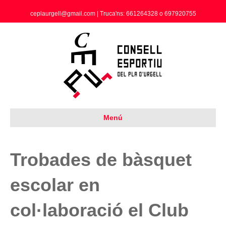
ceplaurgell@gmail.com | Truca'ns: 661264328 o 697920755
Menú
Trobades de bàsquet
escolar en
col·laboració el Club