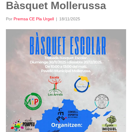
Bàsquet Mollerussa
Por
Premsa CE Pla Urgell
|
18/11/2025