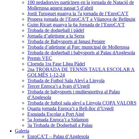
100 nedadors/es participen en la jornada de Natació de
Mollerussa aquest passat 5 d’abril
Jordi Turuguet guanya la 7a jornada de l’EnroCA’T
Propera jornada de l’EnroCA’T a Vilanova de Bellpuig
Guim Ricart guanya la 6a Jornada de l’EnroCA’T
Trobada de dodgeball i pàdel
Jornada d’atletisme a la Serra
Trobada de Babysports al Ignasi Peraire
Trobada d’atletisme al Parc municipal de Mollerussa
Trobada de dodgeball i babysports al Palau dAnglesola
Premis VEC
Cloenda 1ra Fase Lliga Pàdel
2na TROBADA DE TENNIS TAULA ESCOLAR A
GOLMÉS 1-12-24
Trobada de Futbol Sala Aleví a Linyola
Tercer Enroca’t a Ivars d’Urgell
Trobada de babysports i multiesportiva al Palau
d’Anglesola
Trobada de futbol sala aleví a Linyola COPA VALORS
Quarta jornada Enroca’t a Bell-lloc d’Urgell
Esquiada Escolar a Port Ainé
5a Jornada Enroca’t a Sidamon
3a Trobada de Dodgeball a Palau
Galeria
EnroCA’T – Palau d’Anglesola