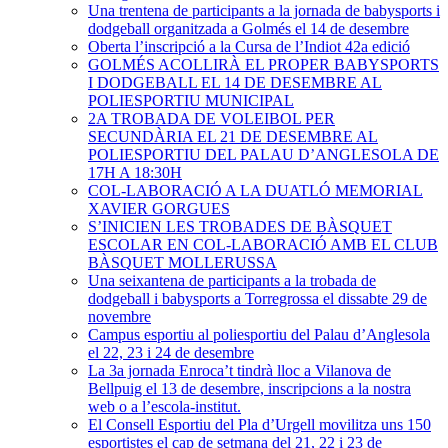
Una trentena de participants a la jornada de babysports i
dodgeball organitzada a Golmés el 14 de desembre
Oberta l’inscripció a la Cursa de l’Indiot 42a edició
GOLMÉS ACOLLIRÀ EL PROPER BABYSPORTS
I DODGEBALL EL 14 DE DESEMBRE AL
POLIESPORTIU MUNICIPAL
2A TROBADA DE VOLEIBOL PER
SECUNDÀRIA EL 21 DE DESEMBRE AL
POLIESPORTIU DEL PALAU D’ANGLESOLA DE
17H A 18:30H
COL-LABORACIÓ A LA DUATLÓ MEMORIAL
XAVIER GORGUES
S’INICIEN LES TROBADES DE BÀSQUET
ESCOLAR EN COL-LABORACIÓ AMB EL CLUB
BÀSQUET MOLLERUSSA
Una seixantena de participants a la trobada de
dodgeball i babysports a Torregrossa el dissabte 29 de
novembre
Campus esportiu al poliesportiu del Palau d’Anglesola
el 22, 23 i 24 de desembre
La 3a jornada Enroca’t tindrà lloc a Vilanova de
Bellpuig el 13 de desembre, inscripcions a la nostra
web o a l’escola-institut.
El Consell Esportiu del Pla d’Urgell movilitza uns 150
esportistes el cap de setmana del 21, 22 i 23 de