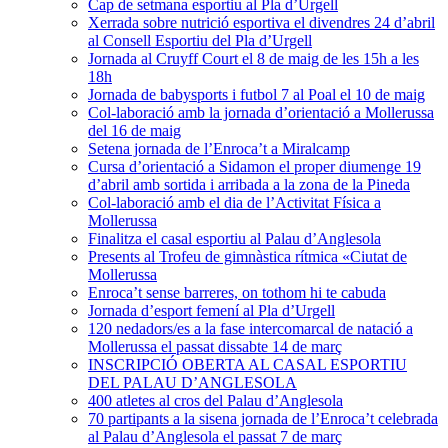
Cap de setmana esportiu al Pla d’Urgell
Xerrada sobre nutrició esportiva el divendres 24 d’abril
al Consell Esportiu del Pla d’Urgell
Jornada al Cruyff Court el 8 de maig de les 15h a les
18h
Jornada de babysports i futbol 7 al Poal el 10 de maig
Col-laboració amb la jornada d’orientació a Mollerussa
del 16 de maig
Setena jornada de l’Enroca’t a Miralcamp
Cursa d’orientació a Sidamon el proper diumenge 19
d’abril amb sortida i arribada a la zona de la Pineda
Col-laboració amb el dia de l’Activitat Física a
Mollerussa
Finalitza el casal esportiu al Palau d’Anglesola
Presents al Trofeu de gimnàstica rítmica «Ciutat de
Mollerussa
Enroca’t sense barreres, on tothom hi te cabuda
Jornada d’esport femení al Pla d’Urgell
120 nedadors/es a la fase intercomarcal de natació a
Mollerussa el passat dissabte 14 de març
INSCRIPCIÓ OBERTA AL CASAL ESPORTIU
DEL PALAU D’ANGLESOLA
400 atletes al cros del Palau d’Anglesola
70 partipants a la sisena jornada de l’Enroca’t celebrada
al Palau d’Anglesola el passat 7 de març