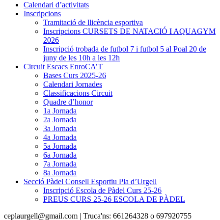
Calendari d’activitats
Inscripcions
Tramitació de llicència esportiva
Inscripcions CURSETS DE NATACIÓ I AQUAGYM
2026
Inscripció trobada de futbol 7 i futbol 5 al Poal 20 de
juny de les 10h a les 12h
Circuit Escacs EnroCA’T
Bases Curs 2025-26
Calendari Jornades
Classificacions Circuit
Quadre d’honor
1a Jornada
2a Jornada
3a Jornada
4a Jornada
5a Jornada
6a Jornada
7a Jornada
8a Jornada
Secció Pàdel Consell Esportiu Pla d’Urgell
Inscripció Escola de Pàdel Curs 25-26
PREUS CURS 25-26 ESCOLA DE PÀDEL
ceplaurgell@gmail.com | Truca'ns: 661264328 o 697920755