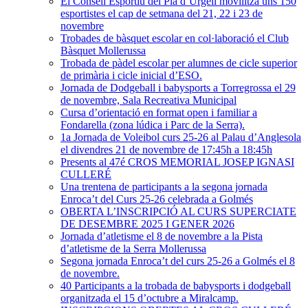
El Consell Esportiu del Pla d’Urgell movilitza uns 150
esportistes el cap de setmana del 21, 22 i 23 de
novembre
Trobades de bàsquet escolar en col·laboració el Club
Bàsquet Mollerussa
Trobada de pàdel escolar per alumnes de cicle superior
de primària i cicle inicial d’ESO.
Jornada de Dodgeball i babysports a Torregrossa el 29
de novembre, Sala Recreativa Municipal
Cursa d’orientació en format open i familiar a
Fondarella (zona lúdica i Parc de la Serra).
1a Jornada de Voleibol curs 25-26 al Palau d’Anglesola
el divendres 21 de novembre de 17:45h a 18:45h
Presents al 47é CROS MEMORIAL JOSEP IGNASI
CULLERÉ
Una trentena de participants a la segona jornada
Enroca’t del Curs 25-26 celebrada a Golmés
OBERTA L’INSCRIPCIÓ AL CURS SUPERCIATE
DE DESEMBRE 2025 I GENER 2026
Jornada d’atletisme el 8 de novembre a la Pista
d’atletisme de la Serra Mollerussa
Segona jornada Enroca’t del curs 25-26 a Golmés el 8
de novembre.
40 Participants a la trobada de babysports i dodgeball
organitzada el 15 d’octubre a Miralcamp.