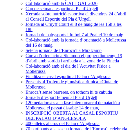
Col-laboració amb la CAT I GAT 2026
Cap de setmana esportiu al Pla d’Urgell
Xerrada sobre nutrició esportiva el divendres 24 d’abril
al Consell Esportiu del Pla d’Urgell
Jornada al Cruyff Court el 8 de maig de les 15h a les
18h
Jornada de babysports i futbol 7 al Poal el 10 de maig
Col-laboració amb la jornada d’orientació a Mollerussa
del 16 de maig
Setena jornada de l’Enroca’t a Miralcamp
Cursa d’orientació a Sidamon el proper diumenge 19
d’abril amb sortida i arribada a la zona de la Pineda
Col-laboració amb el dia de l’Activitat Física a
Mollerussa
Finalitza el casal esportiu al Palau d’Anglesola
Presents al Trofeu de gimnàstica rítmica «Ciutat de
Mollerussa
Enroca’t sense barreres, on tothom hi te cabuda
Jornada d’esport femení al Pla d’Urgell
120 nedadors/es a la fase intercomarcal de natació a
Mollerussa el passat dissabte 14 de març
INSCRIPCIÓ OBERTA AL CASAL ESPORTIU
DEL PALAU D’ANGLESOLA
400 atletes al cros del Palau d’Anglesola
70 partipants a la sisena jornada de l’Enroca’t celebrada