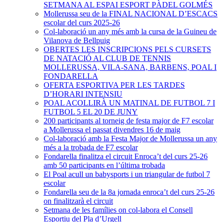
SETMANA AL ESPAI ESPORT PÀDEL GOLMÉS
Mollerussa seu de la FINAL NACIONAL D’ESCACS
escolar del curs 2025-26
Col-laboració un any més amb la cursa de la Guineu de
Vilanova de Bellpuig
OBERTES LES INSCRIPCIONS PELS CURSETS
DE NATACIÓ AL CLUB DE TENNIS
MOLLERUSSA, VILA-SANA, BARBENS, POAL I
FONDARELLA
OFERTA ESPORTIVA PER LES TARDES
D’HORARI INTENSIU
POAL ACOLLIRÀ UN MATINAL DE FUTBOL 7 I
FUTBOL 5 EL 20 DE JUNY
200 participants al torneig de festa major de F7 escolar
a Mollerussa el passat divendres 16 de maig
Col-laboració amb la Festa Major de Mollerussa un any
més a la trobada de F7 escolar
Fondarella finalitza el circuit Enroca’t del curs 25-26
amb 50 participants en l’última trobada
El Poal acull un babysports i un triangular de futbol 7
escolar
Fondarella seu de la 8a jornada enroca’t del curs 25-26
on finalitzarà el circuit
Setmana de les famílies on col-labora el Consell
Esportiu del Pla d’Urgell