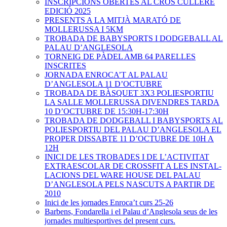
INSCRIPCIONS OBERTES AL CROS CULLERÉ
EDICIÓ 2025
PRESENTS A LA MITJÀ MARATÓ DE
MOLLERUSSA I 5KM
TROBADA DE BABYSPORTS I DODGEBALL AL
PALAU D’ANGLESOLA
TORNEIG DE PÀDEL AMB 64 PARELLES
INSCRITES
JORNADA ENROCA’T AL PALAU
D’ANGLESOLA 11 D’OCTUBRE
TROBADA DE BÀSQUET 3X3 POLIESPORTIU
LA SALLE MOLLERUSSA DIVENDRES TARDA
10 D’OCTUBRE DE 15:30H-17:30H
TROBADA DE DODGEBALL I BABYSPORTS AL
POLIESPORTIU DEL PALAU D’ANGLESOLA EL
PROPER DISSABTE 11 D’OCTUBRE DE 10H A
12H
INICI DE LES TROBADES I DE L’ACTIVITAT
EXTRAESCOLAR DE CROSSFIT A LES INSTAL-
LACIONS DEL WARE HOUSE DEL PALAU
D’ANGLESOLA PELS NASCUTS A PARTIR DE
2010
Inici de les jornades Enroca’t curs 25-26
Barbens, Fondarella i el Palau d’Anglesola seus de les
jornades multiesportives del present curs.