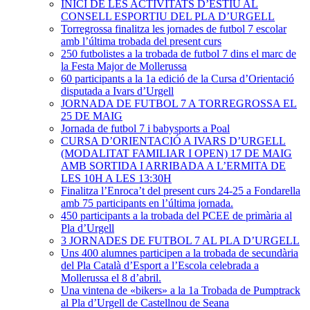
INICI DE LES ACTIVITATS D’ESTIU AL
CONSELL ESPORTIU DEL PLA D’URGELL
Torregrossa finalitza les jornades de futbol 7 escolar
amb l’última trobada del present curs
250 futbolistes a la trobada de futbol 7 dins el marc de
la Festa Major de Mollerussa
60 participants a la 1a edició de la Cursa d’Orientació
disputada a Ivars d’Urgell
JORNADA DE FUTBOL 7 A TORREGROSSA EL
25 DE MAIG
Jornada de futbol 7 i babysports a Poal
CURSA D’ORIENTACIÓ A IVARS D’URGELL
(MODALITAT FAMILIAR I OPEN) 17 DE MAIG
AMB SORTIDA I ARRIBADA A L’ERMITA DE
LES 10H A LES 13:30H
Finalitza l’Enroca’t del present curs 24-25 a Fondarella
amb 75 participants en l’última jornada.
450 participants a la trobada del PCEE de primària al
Pla d’Urgell
3 JORNADES DE FUTBOL 7 AL PLA D’URGELL
Uns 400 alumnes participen a la trobada de secundària
del Pla Català d’Esport a l’Escola celebrada a
Mollerussa el 8 d’abril.
Una vintena de «bikers» a la 1a Trobada de Pumptrack
al Pla d’Urgell de Castellnou de Seana