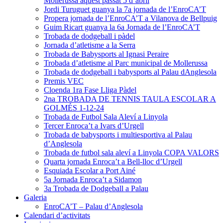
Mollerussa aquest passat 5 d’abril
Jordi Turuguet guanya la 7a jornada de l’EnroCA’T
Propera jornada de l’EnroCA’T a Vilanova de Bellpuig
Guim Ricart guanya la 6a Jornada de l’EnroCA’T
Trobada de dodgeball i pàdel
Jornada d’atletisme a la Serra
Trobada de Babysports al Ignasi Peraire
Trobada d’atletisme al Parc municipal de Mollerussa
Trobada de dodgeball i babysports al Palau dAnglesola
Premis VEC
Cloenda 1ra Fase Lliga Pàdel
2na TROBADA DE TENNIS TAULA ESCOLAR A
GOLMÉS 1-12-24
Trobada de Futbol Sala Aleví a Linyola
Tercer Enroca’t a Ivars d’Urgell
Trobada de babysports i multiesportiva al Palau
d’Anglesola
Trobada de futbol sala aleví a Linyola COPA VALORS
Quarta jornada Enroca’t a Bell-lloc d’Urgell
Esquiada Escolar a Port Ainé
5a Jornada Enroca’t a Sidamon
3a Trobada de Dodgeball a Palau
Galeria
EnroCA’T – Palau d’Anglesola
Calendari d’activitats