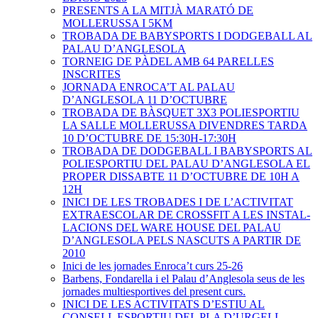
PRESENTS A LA MITJÀ MARATÓ DE
MOLLERUSSA I 5KM
TROBADA DE BABYSPORTS I DODGEBALL AL
PALAU D’ANGLESOLA
TORNEIG DE PÀDEL AMB 64 PARELLES
INSCRITES
JORNADA ENROCA’T AL PALAU
D’ANGLESOLA 11 D’OCTUBRE
TROBADA DE BÀSQUET 3X3 POLIESPORTIU
LA SALLE MOLLERUSSA DIVENDRES TARDA
10 D’OCTUBRE DE 15:30H-17:30H
TROBADA DE DODGEBALL I BABYSPORTS AL
POLIESPORTIU DEL PALAU D’ANGLESOLA EL
PROPER DISSABTE 11 D’OCTUBRE DE 10H A
12H
INICI DE LES TROBADES I DE L’ACTIVITAT
EXTRAESCOLAR DE CROSSFIT A LES INSTAL-
LACIONS DEL WARE HOUSE DEL PALAU
D’ANGLESOLA PELS NASCUTS A PARTIR DE
2010
Inici de les jornades Enroca’t curs 25-26
Barbens, Fondarella i el Palau d’Anglesola seus de les
jornades multiesportives del present curs.
INICI DE LES ACTIVITATS D’ESTIU AL
CONSELL ESPORTIU DEL PLA D’URGELL