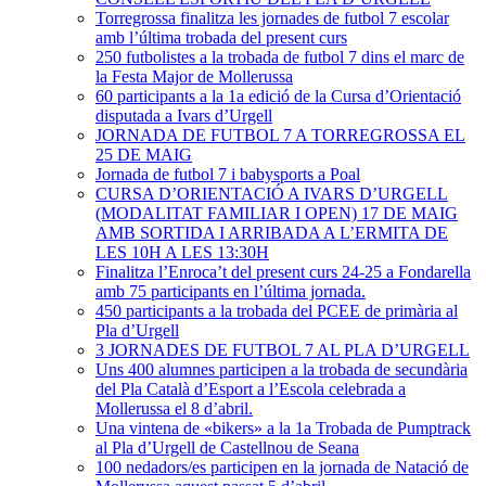
Torregrossa finalitza les jornades de futbol 7 escolar
amb l’última trobada del present curs
250 futbolistes a la trobada de futbol 7 dins el marc de
la Festa Major de Mollerussa
60 participants a la 1a edició de la Cursa d’Orientació
disputada a Ivars d’Urgell
JORNADA DE FUTBOL 7 A TORREGROSSA EL
25 DE MAIG
Jornada de futbol 7 i babysports a Poal
CURSA D’ORIENTACIÓ A IVARS D’URGELL
(MODALITAT FAMILIAR I OPEN) 17 DE MAIG
AMB SORTIDA I ARRIBADA A L’ERMITA DE
LES 10H A LES 13:30H
Finalitza l’Enroca’t del present curs 24-25 a Fondarella
amb 75 participants en l’última jornada.
450 participants a la trobada del PCEE de primària al
Pla d’Urgell
3 JORNADES DE FUTBOL 7 AL PLA D’URGELL
Uns 400 alumnes participen a la trobada de secundària
del Pla Català d’Esport a l’Escola celebrada a
Mollerussa el 8 d’abril.
Una vintena de «bikers» a la 1a Trobada de Pumptrack
al Pla d’Urgell de Castellnou de Seana
100 nedadors/es participen en la jornada de Natació de