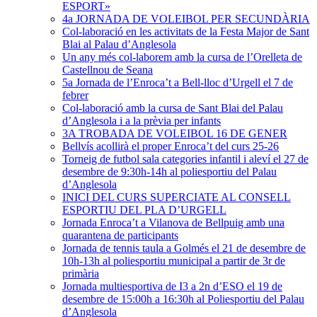
ESPORT»
4a JORNADA DE VOLEIBOL PER SECUNDÀRIA
Col-laboració en les activitats de la Festa Major de Sant
Blai al Palau d’Anglesola
Un any més col-laborem amb la cursa de l’Orelleta de
Castellnou de Seana
5a Jornada de l’Enroca’t a Bell-lloc d’Urgell el 7 de
febrer
Col-laboració amb la cursa de Sant Blai del Palau
d’Anglesola i a la prèvia per infants
3A TROBADA DE VOLEIBOL 16 DE GENER
Bellvís acollirà el proper Enroca’t del curs 25-26
Torneig de futbol sala categories infantil i aleví el 27 de
desembre de 9:30h-14h al poliesportiu del Palau
d’Anglesola
INICI DEL CURS SUPERCIATE AL CONSELL
ESPORTIU DEL PLA D’URGELL
Jornada Enroca’t a Vilanova de Bellpuig amb una
quarantena de participants
Jornada de tennis taula a Golmés el 21 de desembre de
10h-13h al poliesportiu municipal a partir de 3r de
primària
Jornada multiesportiva de I3 a 2n d’ESO el 19 de
desembre de 15:00h a 16:30h al Poliesportiu del Palau
d’Anglesola