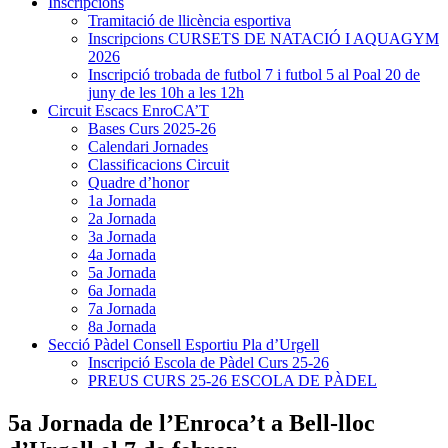
Inscripcions
Tramitació de llicència esportiva
Inscripcions CURSETS DE NATACIÓ I AQUAGYM
2026
Inscripció trobada de futbol 7 i futbol 5 al Poal 20 de
juny de les 10h a les 12h
Circuit Escacs EnroCA’T
Bases Curs 2025-26
Calendari Jornades
Classificacions Circuit
Quadre d’honor
1a Jornada
2a Jornada
3a Jornada
4a Jornada
5a Jornada
6a Jornada
7a Jornada
8a Jornada
Secció Pàdel Consell Esportiu Pla d’Urgell
Inscripció Escola de Pàdel Curs 25-26
PREUS CURS 25-26 ESCOLA DE PÀDEL
5a Jornada de l’Enroca’t a Bell-lloc