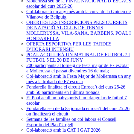
Mollerussa seu de la FINAL NACIONAL D’ESCACS
escolar del curs 2025-26
Col-laboració un any més amb la cursa de la Guineu de
Vilanova de Bellpuig
OBERTES LES INSCRIPCIONS PELS CURSETS
DE NATACIÓ AL CLUB DE TENNIS
MOLLERUSSA, VILA-SANA, BARBENS, POAL I
FONDARELLA
OFERTA ESPORTIVA PER LES TARDES
D’HORARI INTENSIU
POAL ACOLLIRÀ UN MATINAL DE FUTBOL 7 I
FUTBOL 5 EL 20 DE JUNY
200 participants al torneig de festa major de F7 escolar
a Mollerussa el passat divendres 16 de maig
Col-laboració amb la Festa Major de Mollerussa un any
més a la trobada de F7 escolar
Fondarella finalitza el circuit Enroca’t del curs 25-26
amb 50 participants en l’última trobada
El Poal acull un babysports i un triangular de futbol 7
escolar
Fondarella seu de la 8a jornada enroca’t del curs 25-26
on finalitzarà el circuit
Setmana de les famílies on col-labora el Consell
Esportiu del Pla d’Urgell
Col-laboració amb la CAT I GAT 2026