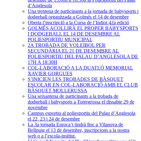
d’Anglesola
Una trentena de participants a la jornada de babysports i
dodgeball organitzada a Golmés el 14 de desembre
Oberta l’inscripció a la Cursa de l’Indiot 42a edició
GOLMÉS ACOLLIRÀ EL PROPER BABYSPORTS
I DODGEBALL EL 14 DE DESEMBRE AL
POLIESPORTIU MUNICIPAL
2A TROBADA DE VOLEIBOL PER
SECUNDÀRIA EL 21 DE DESEMBRE AL
POLIESPORTIU DEL PALAU D’ANGLESOLA DE
17H A 18:30H
COL-LABORACIÓ A LA DUATLÓ MEMORIAL
XAVIER GORGUES
S’INICIEN LES TROBADES DE BÀSQUET
ESCOLAR EN COL-LABORACIÓ AMB EL CLUB
BÀSQUET MOLLERUSSA
Una seixantena de participants a la trobada de
dodgeball i babysports a Torregrossa el dissabte 29 de
novembre
Campus esportiu al poliesportiu del Palau d’Anglesola
el 22, 23 i 24 de desembre
La 3a jornada Enroca’t tindrà lloc a Vilanova de
Bellpuig el 13 de desembre, inscripcions a la nostra
web o a l’escola-institut.