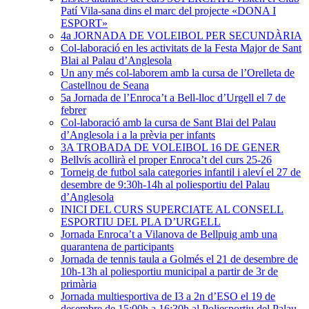
Patí Vila-sana dins el marc del projecte «DONA I
ESPORT»
4a JORNADA DE VOLEIBOL PER SECUNDÀRIA
Col-laboració en les activitats de la Festa Major de Sant
Blai al Palau d’Anglesola
Un any més col-laborem amb la cursa de l’Orelleta de
Castellnou de Seana
5a Jornada de l’Enroca’t a Bell-lloc d’Urgell el 7 de
febrer
Col-laboració amb la cursa de Sant Blai del Palau
d’Anglesola i a la prèvia per infants
3A TROBADA DE VOLEIBOL 16 DE GENER
Bellvís acollirà el proper Enroca’t del curs 25-26
Torneig de futbol sala categories infantil i aleví el 27 de
desembre de 9:30h-14h al poliesportiu del Palau
d’Anglesola
INICI DEL CURS SUPERCIATE AL CONSELL
ESPORTIU DEL PLA D’URGELL
Jornada Enroca’t a Vilanova de Bellpuig amb una
quarantena de participants
Jornada de tennis taula a Golmés el 21 de desembre de
10h-13h al poliesportiu municipal a partir de 3r de
primària
Jornada multiesportiva de I3 a 2n d’ESO el 19 de
desembre de 15:00h a 16:30h al Poliesportiu del Palau