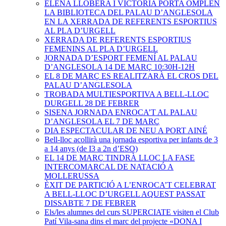
ELENA LLOBERA I VICTORIA PORTA OMPLEN
LA BIBLIOTECA DEL PALAU D’ANGLESOLA
EN LA XERRADA DE REFERENTS ESPORTIUS
AL PLA D’URGELL
XERRADA DE REFERENTS ESPORTIUS
FEMENINS AL PLA D’URGELL
JORNADA D’ESPORT FEMENÍ AL PALAU
D’ANGLESOLA 14 DE MARÇ 10:30H-12H
EL 8 DE MARÇ ES REALITZARÀ EL CROS DEL
PALAU D’ANGLESOLA
TROBADA MULTIESPORTIVA A BELL-LLOC
DURGELL 28 DE FEBRER
SISENA JORNADA ENROCA’T AL PALAU
D’ANGLESOLA EL 7 DE MARÇ
DIA ESPECTACULAR DE NEU A PORT AINÉ
Bell-lloc acollirà una jornada esportiva per infants de 3
a 14 anys (de I3 a 2n d’ESO)
EL 14 DE MARÇ TINDRÀ LLOC LA FASE
INTERCOMARCAL DE NATACIÓ A
MOLLERUSSA
ÈXIT DE PARTICIÓ A L’ENROCA’T CELEBRAT
A BELL-LLOC D’URGELL AQUEST PASSAT
DISSABTE 7 DE FEBRER
Els/les alumnes del curs SUPERCIATE visiten el Club
Patí Vila-sana dins el marc del projecte «DONA I