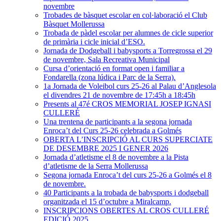
novembre
Trobades de bàsquet escolar en col·laboració el Club
Bàsquet Mollerussa
Trobada de pàdel escolar per alumnes de cicle superior
de primària i cicle inicial d’ESO.
Jornada de Dodgeball i babysports a Torregrossa el 29
de novembre, Sala Recreativa Municipal
Cursa d’orientació en format open i familiar a
Fondarella (zona lúdica i Parc de la Serra).
1a Jornada de Voleibol curs 25-26 al Palau d’Anglesola
el divendres 21 de novembre de 17:45h a 18:45h
Presents al 47é CROS MEMORIAL JOSEP IGNASI
CULLERÉ
Una trentena de participants a la segona jornada
Enroca’t del Curs 25-26 celebrada a Golmés
OBERTA L’INSCRIPCIÓ AL CURS SUPERCIATE
DE DESEMBRE 2025 I GENER 2026
Jornada d’atletisme el 8 de novembre a la Pista
d’atletisme de la Serra Mollerussa
Segona jornada Enroca’t del curs 25-26 a Golmés el 8
de novembre.
40 Participants a la trobada de babysports i dodgeball
organitzada el 15 d’octubre a Miralcamp.
INSCRIPCIONS OBERTES AL CROS CULLERÉ
EDICIÓ 2025