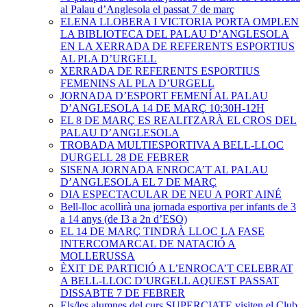
al Palau d’Anglesola el passat 7 de març
ELENA LLOBERA I VICTORIA PORTA OMPLEN
LA BIBLIOTECA DEL PALAU D’ANGLESOLA
EN LA XERRADA DE REFERENTS ESPORTIUS
AL PLA D’URGELL
XERRADA DE REFERENTS ESPORTIUS
FEMENINS AL PLA D’URGELL
JORNADA D’ESPORT FEMENÍ AL PALAU
D’ANGLESOLA 14 DE MARÇ 10:30H-12H
EL 8 DE MARÇ ES REALITZARÀ EL CROS DEL
PALAU D’ANGLESOLA
TROBADA MULTIESPORTIVA A BELL-LLOC
DURGELL 28 DE FEBRER
SISENA JORNADA ENROCA’T AL PALAU
D’ANGLESOLA EL 7 DE MARÇ
DIA ESPECTACULAR DE NEU A PORT AINÉ
Bell-lloc acollirà una jornada esportiva per infants de 3
a 14 anys (de I3 a 2n d’ESO)
EL 14 DE MARÇ TINDRÀ LLOC LA FASE
INTERCOMARCAL DE NATACIÓ A
MOLLERUSSA
ÈXIT DE PARTICIÓ A L’ENROCA’T CELEBRAT
A BELL-LLOC D’URGELL AQUEST PASSAT
DISSABTE 7 DE FEBRER
Els/les alumnes del curs SUPERCIATE visiten el Club