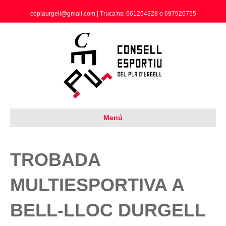
ceplaurgell@gmail.com | Truca'ns: 661264328 o 697920755
Menú
TROBADA
MULTIESPORTIVA A
BELL-LLOC DURGELL