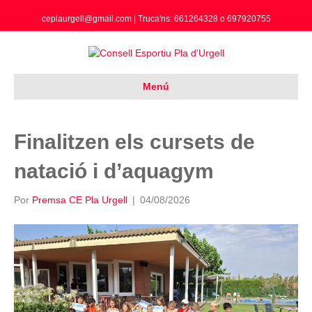
ceplaurgell@gmail.com | Truca'ns: 661264328 o 697920755
Menú
Finalitzen els cursets de
natació i d’aquagym
Por
Premsa CE Pla Urgell
|
04/08/2026