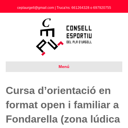
ceplaurgell@gmail.com | Truca'ns: 661264328 o 697920755
Menú
Cursa d’orientació en
format open i familiar a
Fondarella (zona lúdica