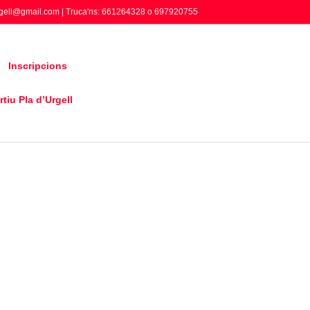
gell@gmail.com | Truca'ns: 661264328 o 697920755
Inscripcions
tiu Pla d’Urgell