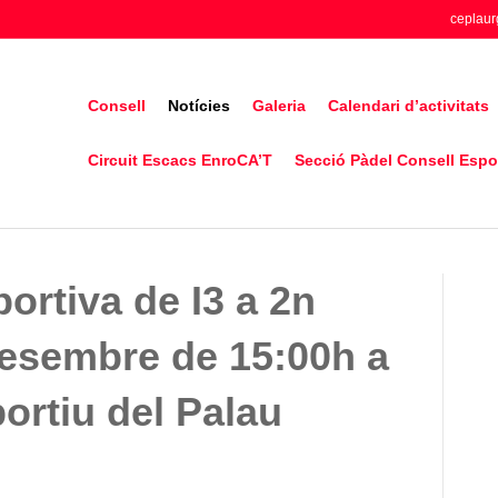
ceplaur
Consell
Notícies
Galeria
Calendari d’activitats
Circuit Escacs EnroCA’T
Secció Pàdel Consell Espor
ortiva de I3 a 2n
desembre de 15:00h a
portiu del Palau