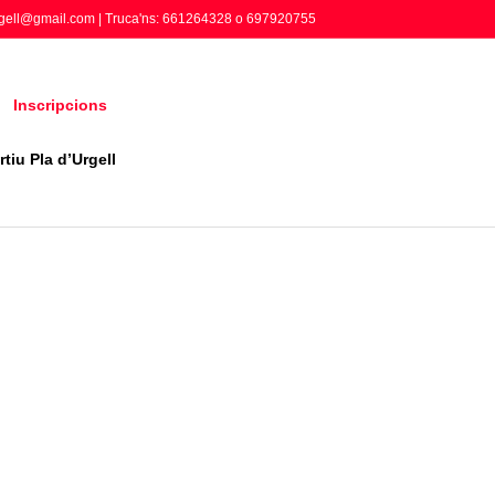
gell@gmail.com | Truca'ns: 661264328 o 697920755
Inscripcions
tiu Pla d’Urgell