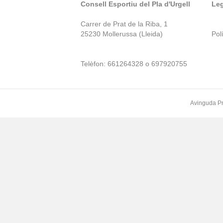
Consell Esportiu del Pla d'Urgell
Leg
Carrer de Prat de la Riba, 1
25230 Mollerussa (Lleida)
Polí
Telèfon: 661264328 o 697920755
Avinguda Pr