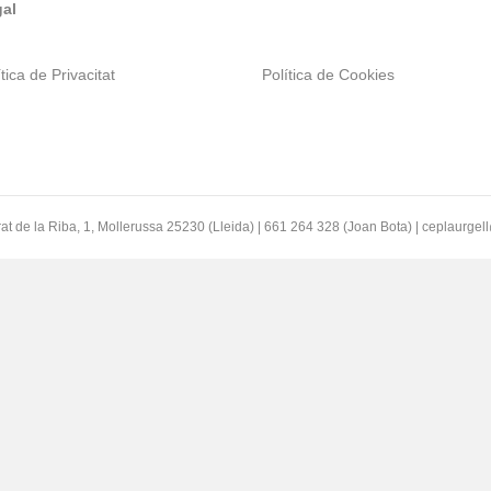
al
tica de Privacitat
Política de Cookies
at de la Riba, 1, Mollerussa 25230 (Lleida) | 661 264 328 (Joan Bota) | ceplaurge