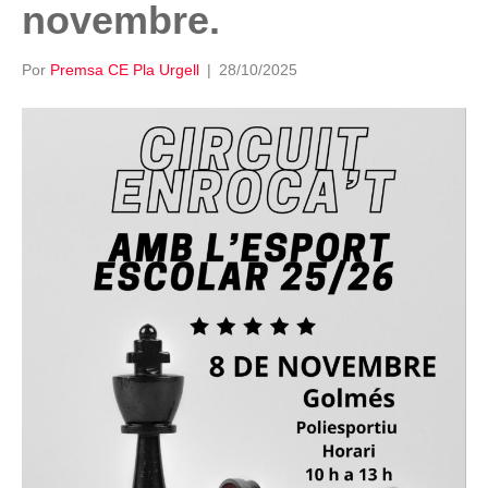
novembre.
Por
Premsa CE Pla Urgell
|
28/10/2025