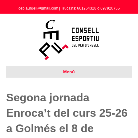
ceplaurgell@gmail.com | Truca'ns: 661264328 o 697920755
Menú
Segona jornada
Enroca’t del curs 25-26
a Golmés el 8 de