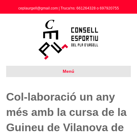
ceplaurgell@gmail.com | Truca'ns: 661264328 o 697920755
Menú
Col-laboració un any
més amb la cursa de la
Guineu de Vilanova de