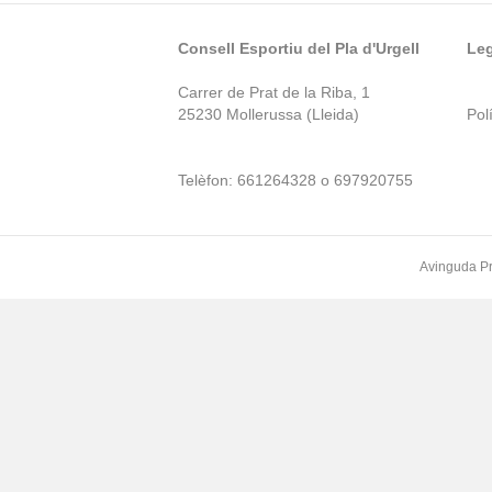
Consell Esportiu del Pla d'Urgell
Leg
Carrer de Prat de la Riba, 1
25230 Mollerussa (Lleida)
Polí
Telèfon: 661264328 o 697920755
Avinguda Pr