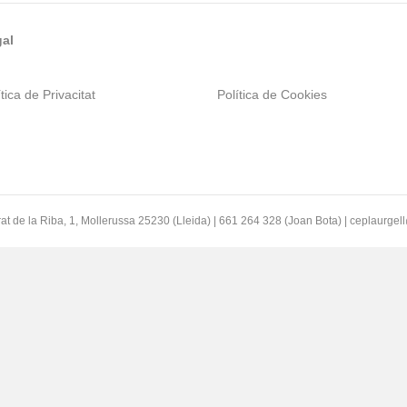
al
tica de Privacitat
Política de Cookies
at de la Riba, 1, Mollerussa 25230 (Lleida) | 661 264 328 (Joan Bota) | ceplaurge