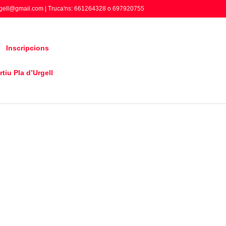
gell@gmail.com | Truca'ns: 661264328 o 697920755
Inscripcions
tiu Pla d’Urgell