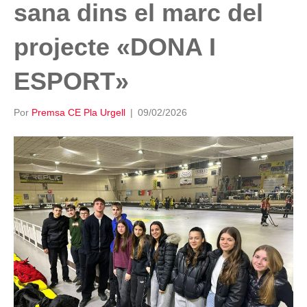
sana dins el marc del
projecte «DONA I
ESPORT»
Por
Premsa CE Pla Urgell
|
09/02/2026