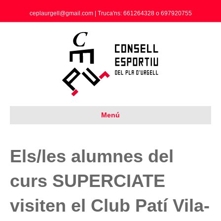
ceplaurgell@gmail.com | Truca'ns: 661264328 o 697920755
Menú
Els/les alumnes del
curs SUPERCIATE
visiten el Club Patí Vila-