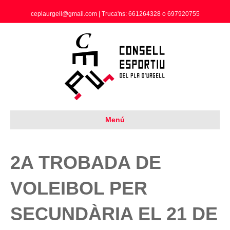
ceplaurgell@gmail.com | Truca'ns: 661264328 o 697920755
Menú
2A TROBADA DE
VOLEIBOL PER
SECUNDÀRIA EL 21 DE