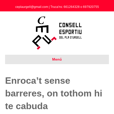
ceplaurgell@gmail.com | Truca'ns: 661264328 o 697920755
Menú
Enroca’t sense
barreres, on tothom hi
te cabuda