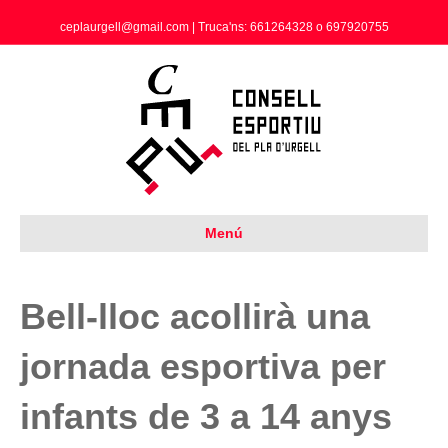
ceplaurgell@gmail.com | Truca'ns: 661264328 o 697920755
Menú
Bell-lloc acollirà una
jornada esportiva per
infants de 3 a 14 anys