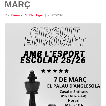
MARÇ
Por
Premsa CE Pla Urgell
|
23/02/2026