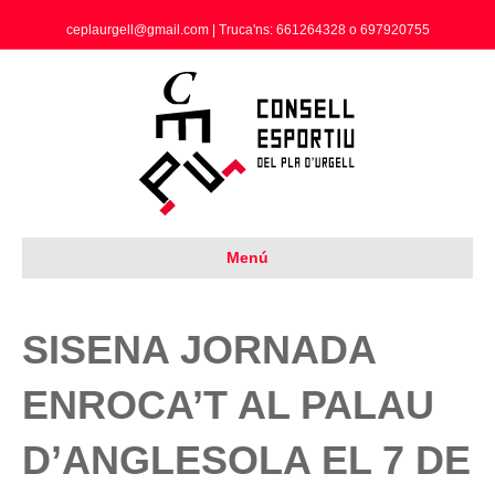
ceplaurgell@gmail.com | Truca'ns: 661264328 o 697920755
Menú
SISENA JORNADA
ENROCA’T AL PALAU
D’ANGLESOLA EL 7 DE