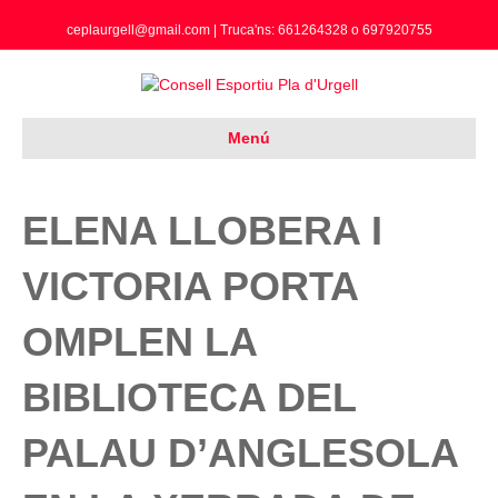
ceplaurgell@gmail.com | Truca'ns: 661264328 o 697920755
Menú
ELENA LLOBERA I
VICTORIA PORTA
OMPLEN LA
BIBLIOTECA DEL
PALAU D’ANGLESOLA