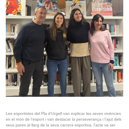
Les esportistes del Pla d’Urgell van explicar les seves vivències
en el món de l’esport i van destacar la perseverança i l’ajut dels
seus pares al llarg de la seva carrera esportiva, l’acte va ser