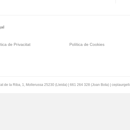
al
tica de Privacitat
Política de Cookies
at de la Riba, 1, Mollerussa 25230 (Lleida) | 661 264 328 (Joan Bota) | ceplaurge