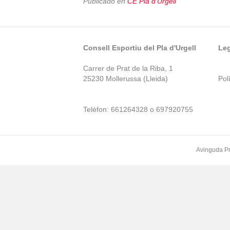
Publicado en
CE Pla d'Urgell
Consell Esportiu del Pla d'Urgell
Leg
Carrer de Prat de la Riba, 1
25230 Mollerussa (Lleida)
Polí
Telèfon: 661264328 o 697920755
Avinguda Pr