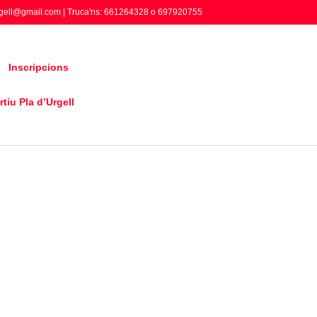
gell@gmail.com | Truca'ns: 661264328 o 697920755
Inscripcions
tiu Pla d’Urgell