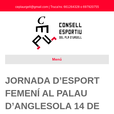
ceplaurgell@gmail.com | Truca'ns: 661264328 o 697920755
Menú
JORNADA D’ESPORT
FEMENÍ AL PALAU
D’ANGLESOLA 14 DE