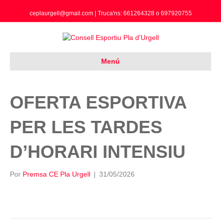
ceplaurgell@gmail.com | Truca'ns: 661264328 o 697920755
Menú
OFERTA ESPORTIVA
PER LES TARDES
D’HORARI INTENSIU
Por
Premsa CE Pla Urgell
|
31/05/2026