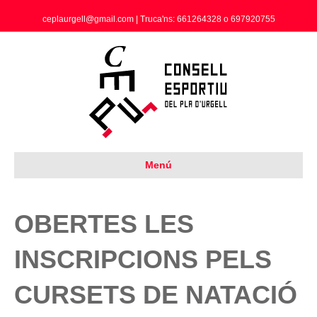
ceplaurgell@gmail.com | Truca'ns: 661264328 o 697920755
Menú
OBERTES LES
INSCRIPCIONS PELS
CURSETS DE NATACIÓ