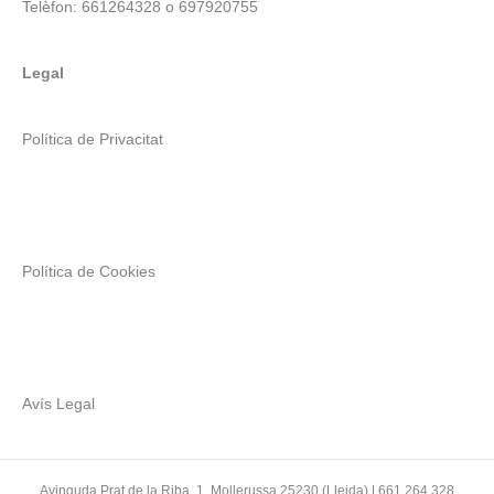
Telèfon: 661264328 o 697920755
Legal
Política de Privacitat
Política de Cookies
Avís Legal
Avinguda Prat de la Riba, 1, Mollerussa 25230 (Lleida) | 661 264 328