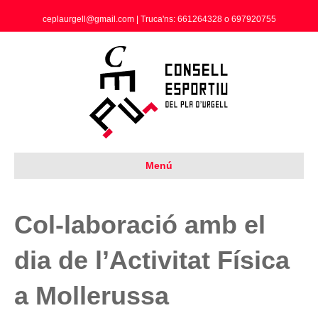
ceplaurgell@gmail.com | Truca'ns: 661264328 o 697920755
Menú
Col-laboració amb el
dia de l’Activitat Física
a Mollerussa