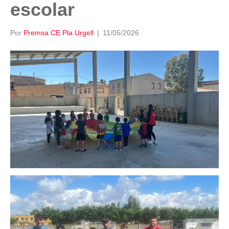
escolar
Por
Premsa CE Pla Urgell
|
11/05/2026