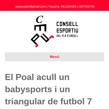
ceplaurgell@gmail.com | Truca'ns: 661264328 o 697920755
Menú
El Poal acull un
babysports i un
triangular de futbol 7