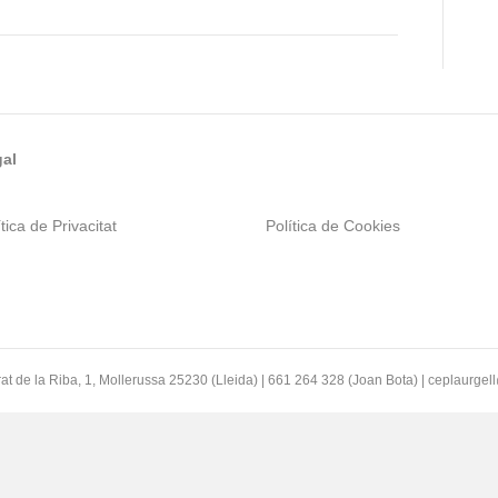
al
tica de Privacitat
Política de Cookies
at de la Riba, 1, Mollerussa 25230 (Lleida) | 661 264 328 (Joan Bota) | ceplaurge