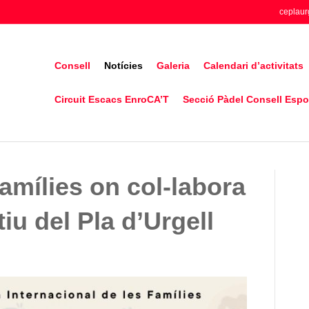
ceplaur
Consell
Notícies
Galeria
Calendari d’activitats
Circuit Escacs EnroCA’T
Secció Pàdel Consell Espor
amílies on col-labora
iu del Pla d’Urgell