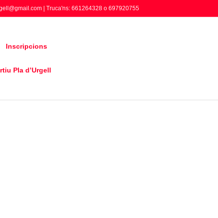
gell@gmail.com | Truca'ns: 661264328 o 697920755
Inscripcions
tiu Pla d’Urgell