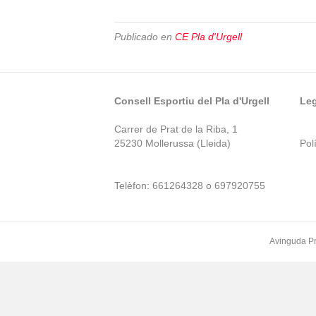
Publicado en
CE Pla d'Urgell
Consell Esportiu del Pla d'Urgell
Leg
Carrer de Prat de la Riba, 1
25230 Mollerussa (Lleida)
Polí
Telèfon: 661264328 o 697920755
Avinguda Pr