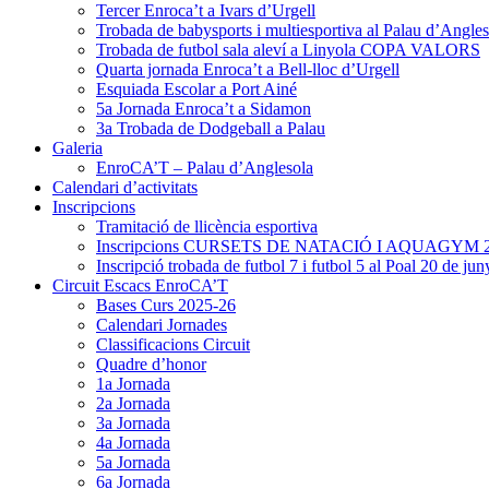
Tercer Enroca’t a Ivars d’Urgell
Trobada de babysports i multiesportiva al Palau d’Angles
Trobada de futbol sala aleví a Linyola COPA VALORS
Quarta jornada Enroca’t a Bell-lloc d’Urgell
Esquiada Escolar a Port Ainé
5a Jornada Enroca’t a Sidamon
3a Trobada de Dodgeball a Palau
Galeria
EnroCA’T – Palau d’Anglesola
Calendari d’activitats
Inscripcions
Tramitació de llicència esportiva
Inscripcions CURSETS DE NATACIÓ I AQUAGYM 
Inscripció trobada de futbol 7 i futbol 5 al Poal 20 de jun
Circuit Escacs EnroCA’T
Bases Curs 2025-26
Calendari Jornades
Classificacions Circuit
Quadre d’honor
1a Jornada
2a Jornada
3a Jornada
4a Jornada
5a Jornada
6a Jornada