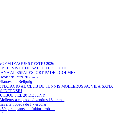
AGYM D’AQUEST ESTIU 2026
BELLVÍS EL DISSABTE 11 DE JULIOL
ANA AL ESPAI ESPORT PÀDEL GOLMÉS
olar del curs 2025-26
Vilanova de Bellpuig
E NATACIÓ AL CLUB DE TENNIS MOLLERUSSA, VILA-SAN
I INTENSIU
UTBOL 5 EL 20 DE JUNY
a Mollerussa el passat divendres 16 de maig
és a la trobada de F7 escolar
b 50 participants en l’última trobada