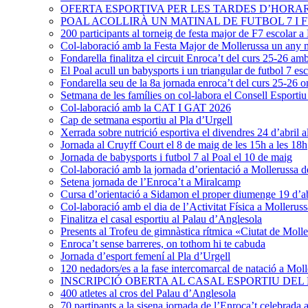
OFERTA ESPORTIVA PER LES TARDES D’HORAR
POAL ACOLLIRÀ UN MATINAL DE FUTBOL 7 I F
200 participants al torneig de festa major de F7 escolar 
Col-laboració amb la Festa Major de Mollerussa un any m
Fondarella finalitza el circuit Enroca’t del curs 25-26 am
El Poal acull un babysports i un triangular de futbol 7 esc
Fondarella seu de la 8a jornada enroca’t del curs 25-26 on 
Setmana de les famílies on col-labora el Consell Esportiu
Col-laboració amb la CAT I GAT 2026
Cap de setmana esportiu al Pla d’Urgell
Xerrada sobre nutrició esportiva el divendres 24 d’abril a
Jornada al Cruyff Court el 8 de maig de les 15h a les 18h
Jornada de babysports i futbol 7 al Poal el 10 de maig
Col-laboració amb la jornada d’orientació a Mollerussa d
Setena jornada de l’Enroca’t a Miralcamp
Cursa d’orientació a Sidamon el proper diumenge 19 d’abr
Col-laboració amb el dia de l’Activitat Física a Molleruss
Finalitza el casal esportiu al Palau d’Anglesola
Presents al Trofeu de gimnàstica rítmica «Ciutat de Moll
Enroca’t sense barreres, on tothom hi te cabuda
Jornada d’esport femení al Pla d’Urgell
120 nedadors/es a la fase intercomarcal de natació a Moll
INSCRIPCIÓ OBERTA AL CASAL ESPORTIU DE
400 atletes al cros del Palau d’Anglesola
70 partipants a la sisena jornada de l’Enroca’t celebrada 