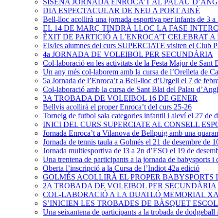
SISENA JORNADA ENROCA’T AL PALAU D’ANG
DIA ESPECTACULAR DE NEU A PORT AINÉ
Bell-lloc acollirà una jornada esportiva per infants de 3 
EL 14 DE MARÇ TINDRÀ LLOC LA FASE INTE
ÈXIT DE PARTICIÓ A L’ENROCA’T CELEBRAT 
Els/les alumnes del curs SUPERCIATE visiten el Club 
4a JORNADA DE VOLEIBOL PER SECUNDÀRIA
Col-laboració en les activitats de la Festa Major de Sant 
Un any més col-laborem amb la cursa de l’Orelleta de Ca
5a Jornada de l’Enroca’t a Bell-lloc d’Urgell el 7 de febr
Col-laboració amb la cursa de Sant Blai del Palau d’Angles
3A TROBADA DE VOLEIBOL 16 DE GENER
Bellvís acollirà el proper Enroca’t del curs 25-26
Torneig de futbol sala categories infantil i aleví el 27 d
INICI DEL CURS SUPERCIATE AL CONSELL ESP
Jornada Enroca’t a Vilanova de Bellpuig amb una quarant
Jornada de tennis taula a Golmés el 21 de desembre de 10h
Jornada multiesportiva de I3 a 2n d’ESO el 19 de desemb
Una trentena de participants a la jornada de babysports 
Oberta l’inscripció a la Cursa de l’Indiot 42a edició
GOLMÉS ACOLLIRÀ EL PROPER BABYSPORTS I
2A TROBADA DE VOLEIBOL PER SECUNDÀRIA E
COL-LABORACIÓ A LA DUATLÓ MEMORIAL X
S’INICIEN LES TROBADES DE BÀSQUET ESC
Una seixantena de participants a la trobada de dodgeball