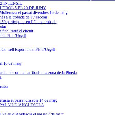
I INTENSIU
UTBOL 5 EL 20 DE JUNY
a Mollerussa el passat divendres 16 de maig
és a la trobada de F7 escolar
b 50 participants en l’última trobada
olar
finalitzarà el circuit
 del Pla d’Urgell
l Consell Esportiu del Pla d’Urgell
el 16 de maig
il amb sortida i arribada a la zona de la Pineda
a
erussa
erussa el passat dissabte 14 de març
L PALAU D’ANGLESOLA
al Palau d’Anglesola el passat 7 de març