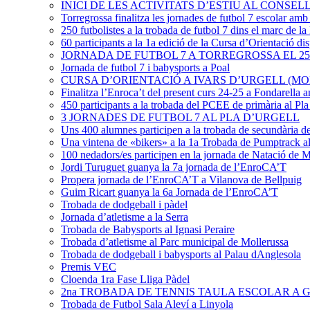
INICI DE LES ACTIVITATS D’ESTIU AL CONSEL
Torregrossa finalitza les jornades de futbol 7 escolar amb
250 futbolistes a la trobada de futbol 7 dins el marc de l
60 participants a la 1a edició de la Cursa d’Orientació di
JORNADA DE FUTBOL 7 A TORREGROSSA EL 25
Jornada de futbol 7 i babysports a Poal
CURSA D’ORIENTACIÓ A IVARS D’URGELL (MODA
Finalitza l’Enroca’t del present curs 24-25 a Fondarella a
450 participants a la trobada del PCEE de primària al Pla
3 JORNADES DE FUTBOL 7 AL PLA D’URGELL
Uns 400 alumnes participen a la trobada de secundària del
Una vintena de «bikers» a la 1a Trobada de Pumptrack al
100 nedadors/es participen en la jornada de Natació de Mo
Jordi Turuguet guanya la 7a jornada de l’EnroCA’T
Propera jornada de l’EnroCA’T a Vilanova de Bellpuig
Guim Ricart guanya la 6a Jornada de l’EnroCA’T
Trobada de dodgeball i pàdel
Jornada d’atletisme a la Serra
Trobada de Babysports al Ignasi Peraire
Trobada d’atletisme al Parc municipal de Mollerussa
Trobada de dodgeball i babysports al Palau dAnglesola
Premis VEC
Cloenda 1ra Fase Lliga Pàdel
2na TROBADA DE TENNIS TAULA ESCOLAR A G
Trobada de Futbol Sala Aleví a Linyola