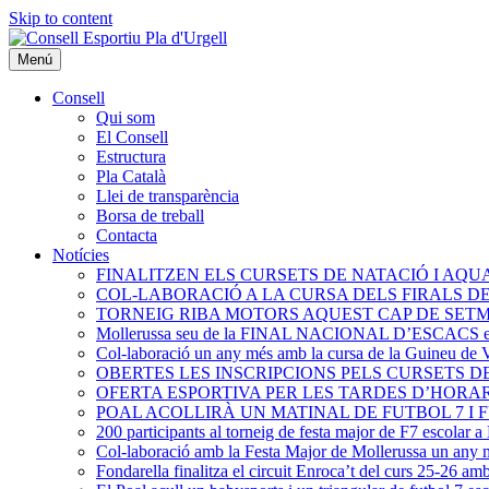
Skip to content
Menú
Consell
Qui som
El Consell
Estructura
Pla Català
Llei de transparència
Borsa de treball
Contacta
Notícies
FINALITZEN ELS CURSETS DE NATACIÓ I AQU
COL-LABORACIÓ A LA CURSA DELS FIRALS DE 
TORNEIG RIBA MOTORS AQUEST CAP DE SETM
Mollerussa seu de la FINAL NACIONAL D’ESCACS esc
Col-laboració un any més amb la cursa de la Guineu de 
OBERTES LES INSCRIPCIONS PELS CURSETS D
OFERTA ESPORTIVA PER LES TARDES D’HORAR
POAL ACOLLIRÀ UN MATINAL DE FUTBOL 7 I F
200 participants al torneig de festa major de F7 escolar 
Col-laboració amb la Festa Major de Mollerussa un any m
Fondarella finalitza el circuit Enroca’t del curs 25-26 am