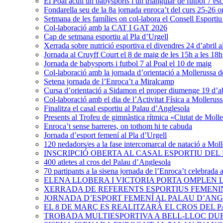
El Poal acull un babysports i un triangular de futbol 7 esc
Fondarella seu de la 8a jornada enroca’t del curs 25-26 on 
Setmana de les famílies on col-labora el Consell Esportiu
Col-laboració amb la CAT I GAT 2026
Cap de setmana esportiu al Pla d’Urgell
Xerrada sobre nutrició esportiva el divendres 24 d’abril a
Jornada al Cruyff Court el 8 de maig de les 15h a les 18h
Jornada de babysports i futbol 7 al Poal el 10 de maig
Col-laboració amb la jornada d’orientació a Mollerussa d
Setena jornada de l’Enroca’t a Miralcamp
Cursa d’orientació a Sidamon el proper diumenge 19 d’abr
Col-laboració amb el dia de l’Activitat Física a Molleruss
Finalitza el casal esportiu al Palau d’Anglesola
Presents al Trofeu de gimnàstica rítmica «Ciutat de Moll
Enroca’t sense barreres, on tothom hi te cabuda
Jornada d’esport femení al Pla d’Urgell
120 nedadors/es a la fase intercomarcal de natació a Moll
INSCRIPCIÓ OBERTA AL CASAL ESPORTIU DE
400 atletes al cros del Palau d’Anglesola
70 partipants a la sisena jornada de l’Enroca’t celebrada 
ELENA LLOBERA I VICTORIA PORTA OMPLEN 
XERRADA DE REFERENTS ESPORTIUS FEMENIN
JORNADA D’ESPORT FEMENÍ AL PALAU D’ANGL
EL 8 DE MARÇ ES REALITZARÀ EL CROS DEL
TROBADA MULTIESPORTIVA A BELL-LLOC DUR