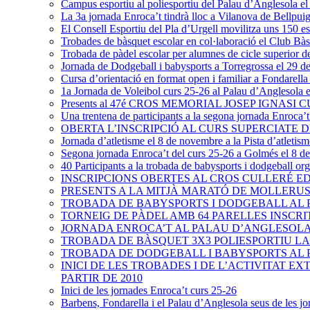
Campus esportiu al poliesportiu del Palau d’Anglesola el
La 3a jornada Enroca’t tindrà lloc a Vilanova de Bellpuig 
El Consell Esportiu del Pla d’Urgell movilitza uns 150 e
Trobades de bàsquet escolar en col·laboració el Club Bà
Trobada de pàdel escolar per alumnes de cicle superior de
Jornada de Dodgeball i babysports a Torregrossa el 29 d
Cursa d’orientació en format open i familiar a Fondarella 
1a Jornada de Voleibol curs 25-26 al Palau d’Anglesola
Presents al 47é CROS MEMORIAL JOSEP IGNASI 
Una trentena de participants a la segona jornada Enroca’
OBERTA L’INSCRIPCIÓ AL CURS SUPERCIATE D
Jornada d’atletisme el 8 de novembre a la Pista d’atletis
Segona jornada Enroca’t del curs 25-26 a Golmés el 8 d
40 Participants a la trobada de babysports i dodgeball or
INSCRIPCIONS OBERTES AL CROS CULLERÉ EDI
PRESENTS A LA MITJÀ MARATÓ DE MOLLERUS
TROBADA DE BABYSPORTS I DODGEBALL AL
TORNEIG DE PÀDEL AMB 64 PARELLES INSCRI
JORNADA ENROCA’T AL PALAU D’ANGLESOLA
TROBADA DE BÀSQUET 3X3 POLIESPORTIU LA 
TROBADA DE DODGEBALL I BABYSPORTS AL P
INICI DE LES TROBADES I DE L’ACTIVITAT 
PARTIR DE 2010
Inici de les jornades Enroca’t curs 25-26
Barbens, Fondarella i el Palau d’Anglesola seus de les jo