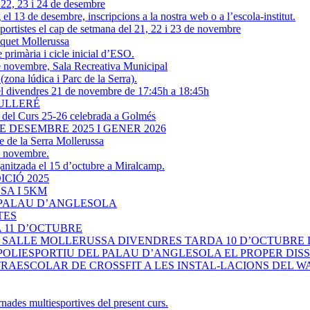
 22, 23 i 24 de desembre
el 13 de desembre, inscripcions a la nostra web o a l’escola-institut.
sportistes el cap de setmana del 21, 22 i 23 de novembre
squet Mollerussa
 primària i cicle inicial d’ESO.
e novembre, Sala Recreativa Municipal
(zona lúdica i Parc de la Serra).
 el divendres 21 de novembre de 17:45h a 18:45h
CULLERÉ
t del Curs 25-26 celebrada a Golmés
E DESEMBRE 2025 I GENER 2026
me de la Serra Mollerussa
e novembre.
ganitzada el 15 d’octubre a Miralcamp.
CIÓ 2025
SA I 5KM
 PALAU D’ANGLESOLA
TES
 11 D’OCTUBRE
SALLE MOLLERUSSA DIVENDRES TARDA 10 D’OCTUBRE DE
OLIESPORTIU DEL PALAU D’ANGLESOLA EL PROPER DISSA
EXTRAESCOLAR DE CROSSFIT A LES INSTAL-LACIONS DEL
rnades multiesportives del present curs.