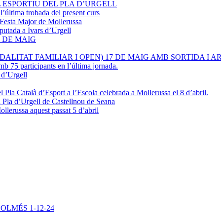
L ESPORTIU DEL PLA D’URGELL
 l’última trobada del present curs
a Festa Major de Mollerussa
sputada a Ivars d’Urgell
 DE MAIG
LITAT FAMILIAR I OPEN) 17 DE MAIG AMB SORTIDA I ARR
mb 75 participants en l’última jornada.
 d’Urgell
 Pla Català d’Esport a l’Escola celebrada a Mollerussa el 8 d’abril.
 Pla d’Urgell de Castellnou de Seana
llerussa aquest passat 5 d’abril
OLMÉS 1-12-24