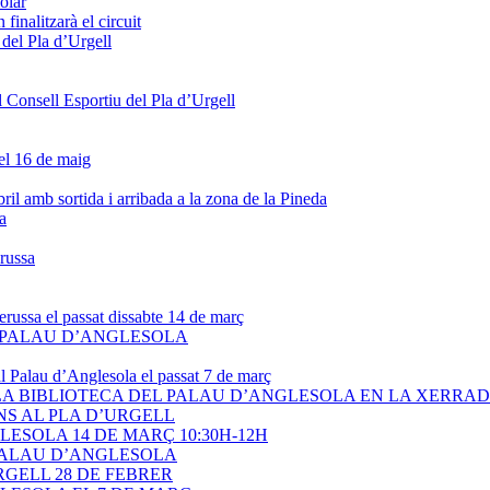
olar
finalitzarà el circuit
 del Pla d’Urgell
l Consell Esportiu del Pla d’Urgell
el 16 de maig
il amb sortida i arribada a la zona de la Pineda
a
erussa
erussa el passat dissabte 14 de març
L PALAU D’ANGLESOLA
al Palau d’Anglesola el passat 7 de març
LA BIBLIOTECA DEL PALAU D’ANGLESOLA EN LA XERRAD
S AL PLA D’URGELL
ESOLA 14 DE MARÇ 10:30H-12H
 PALAU D’ANGLESOLA
GELL 28 DE FEBRER