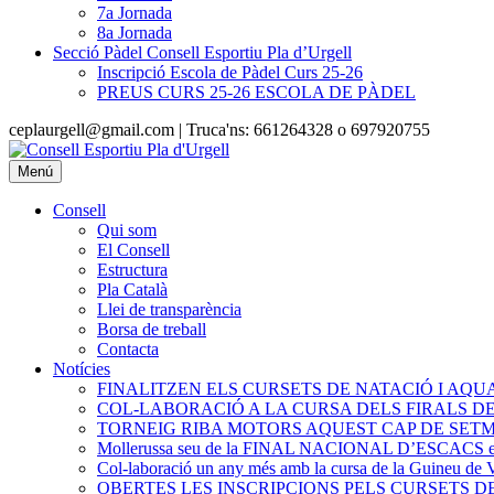
7a Jornada
8a Jornada
Secció Pàdel Consell Esportiu Pla d’Urgell
Inscripció Escola de Pàdel Curs 25-26
PREUS CURS 25-26 ESCOLA DE PÀDEL
ceplaurgell@gmail.com | Truca'ns: 661264328 o 697920755
Menú
Consell
Qui som
El Consell
Estructura
Pla Català
Llei de transparència
Borsa de treball
Contacta
Notícies
FINALITZEN ELS CURSETS DE NATACIÓ I AQU
COL-LABORACIÓ A LA CURSA DELS FIRALS DE 
TORNEIG RIBA MOTORS AQUEST CAP DE SETM
Mollerussa seu de la FINAL NACIONAL D’ESCACS esc
Col-laboració un any més amb la cursa de la Guineu de 
OBERTES LES INSCRIPCIONS PELS CURSETS D