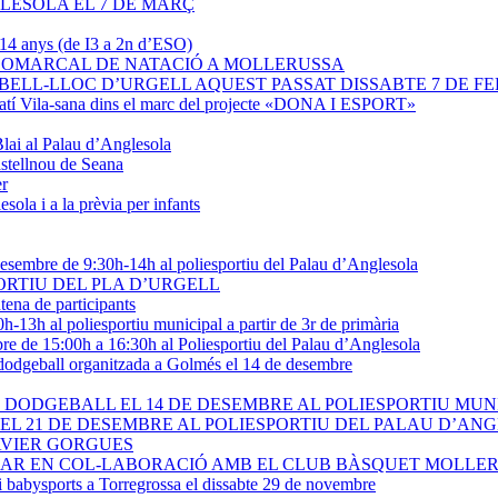
LESOLA EL 7 DE MARÇ
a 14 anys (de I3 a 2n d’ESO)
RCOMARCAL DE NATACIÓ A MOLLERUSSA
A BELL-LLOC D’URGELL AQUEST PASSAT DISSABTE 7 DE F
Patí Vila-sana dins el marc del projecte «DONA I ESPORT»
Blai al Palau d’Anglesola
stellnou de Seana
er
ola i a la prèvia per infants
e desembre de 9:30h-14h al poliesportiu del Palau d’Anglesola
ORTIU DEL PLA D’URGELL
ena de participants
-13h al poliesportiu municipal a partir de 3r de primària
re de 15:00h a 16:30h al Poliesportiu del Palau d’Anglesola
i dodgeball organitzada a Golmés el 14 de desembre
 DODGEBALL EL 14 DE DESEMBRE AL POLIESPORTIU MUN
L 21 DE DESEMBRE AL POLIESPORTIU DEL PALAU D’ANGL
AVIER GORGUES
OLAR EN COL-LABORACIÓ AMB EL CLUB BÀSQUET MOLLE
 i babysports a Torregrossa el dissabte 29 de novembre