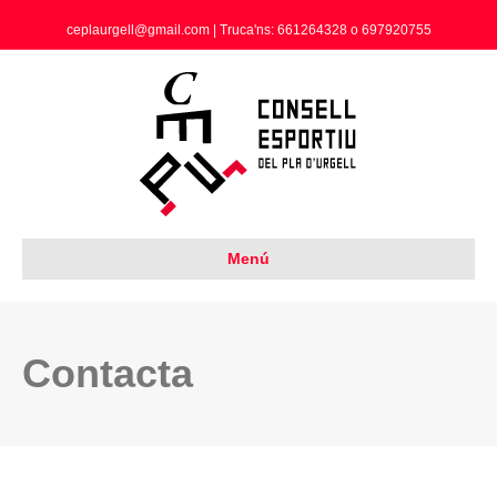
ceplaurgell@gmail.com | Truca'ns: 661264328 o 697920755
Menú
Contacta