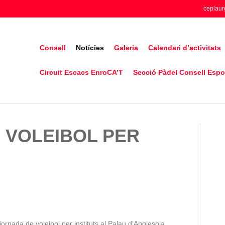
ceplaur
Consell
Notícies
Galeria
Calendari d’activitats
Circuit Escacs EnroCA’T
Secció Pàdel Consell Espor
 VOLEIBOL PER
rnada de voleibol per instituts al Palau d’Anglesola