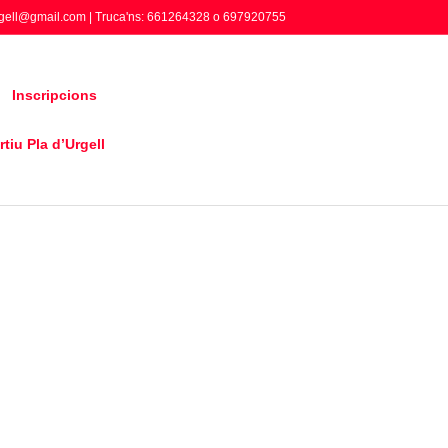
gell@gmail.com | Truca'ns: 661264328 o 697920755
Inscripcions
tiu Pla d’Urgell