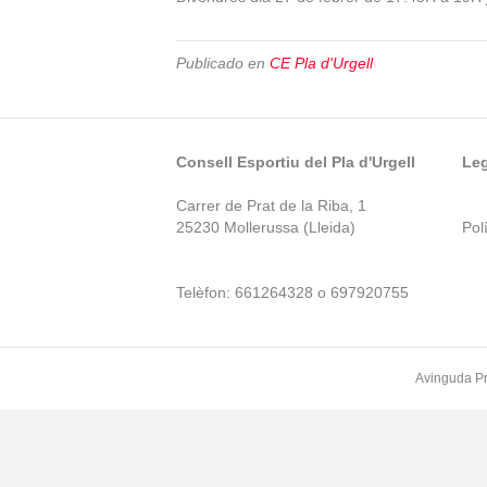
Publicado en
CE Pla d'Urgell
Consell Esportiu del Pla d'Urgell
Leg
Carrer de Prat de la Riba, 1
25230 Mollerussa (Lleida)
Polí
Telèfon: 661264328 o 697920755
Avinguda Pr