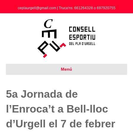
ceplaurgell@gmail.com | Truca'ns: 661264328 o 697920755
Menú
5a Jornada de
l’Enroca’t a Bell-lloc
d’Urgell el 7 de febrer