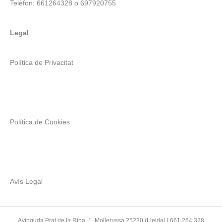
Telèfon: 661264328 o 697920755
Legal
Política de Privacitat
Política de Cookies
Avís Legal
Avinguda Prat de la Riba, 1, Mollerussa 25230 (Lleida) | 661 264 328