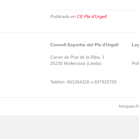
Publicado en
CE Pla d'Urgell
Consell Esportiu del Pla d'Urgell
Leg
Carrer de Prat de la Riba, 1
25230 Mollerussa (Lleida)
Polí
Telèfon: 661264328 o 697920755
Avinguda Pr