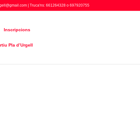
gell@gmail.com | Truca'ns: 661264328 o 697920755
Inscripcions
tiu Pla d’Urgell