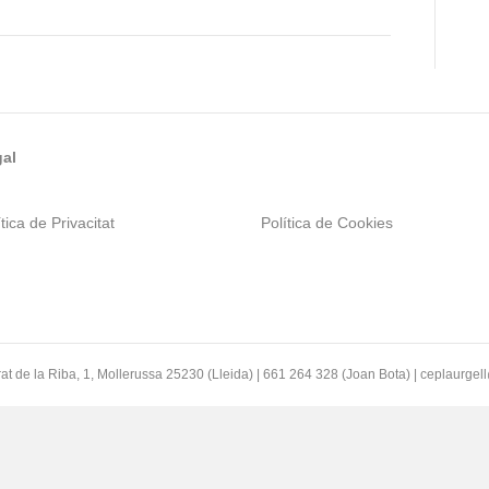
al
tica de Privacitat
Política de Cookies
at de la Riba, 1, Mollerussa 25230 (Lleida) | 661 264 328 (Joan Bota) | ceplaurge