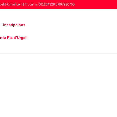
gell@gmail.com | Truca'ns: 661264328 o 697920755
Inscripcions
tiu Pla d’Urgell