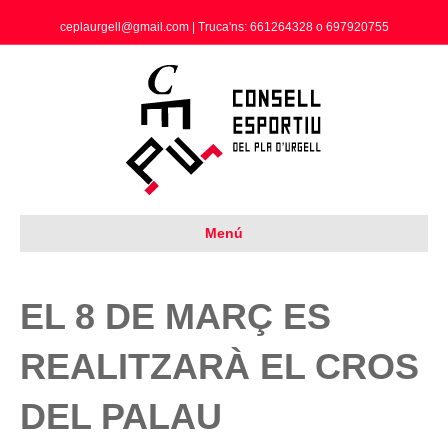
ceplaurgell@gmail.com | Truca'ns: 661264328 o 697920755
Menú
EL 8 DE MARÇ ES
REALITZARÀ EL CROS
DEL PALAU