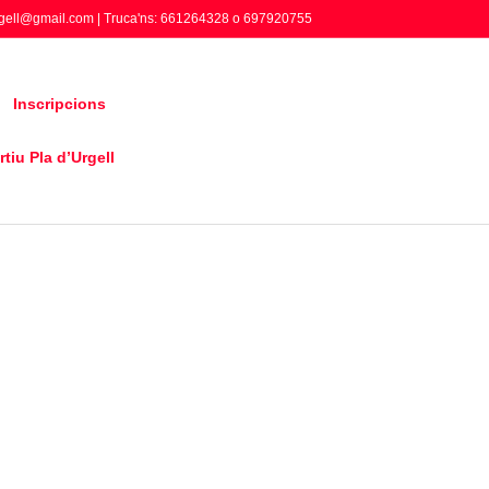
gell@gmail.com | Truca'ns: 661264328 o 697920755
Inscripcions
tiu Pla d’Urgell